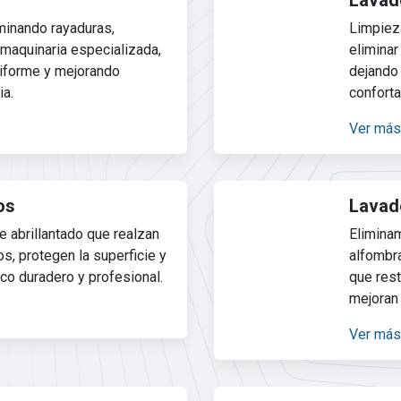
Lavado
minando rayaduras,
Limpiez
maquinaria especializada,
elimina
niforme y mejorando
dejando
ia.
conforta
Ver más
os
Lavad
 abrillantado que realzan
Elimina
sos, protegen la superficie y
alfombr
co duradero y profesional.
que rest
mejoran 
Ver más