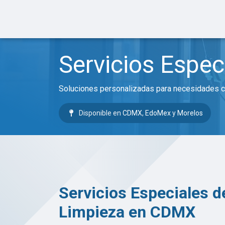
Ir al contenido
Inicio
Servicios
Servicios Espec
Soluciones personalizadas para necesidades c
Disponible en
CDMX
,
EdoMex
y
Morelos
Servicios Especiales d
Limpieza en CDMX