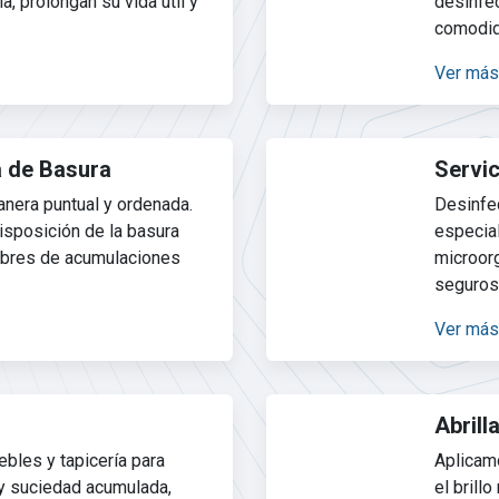
a, prolongan su vida útil y
desinfec
comodid
Ver más
a de Basura
Servic
nera puntual y ordenada.
Desinfe
isposición de la basura
especial
ibres de acumulaciones
microor
seguros
Ver más
Abrill
bles y tapicería para
Aplicamo
 y suciedad acumulada,
el brill