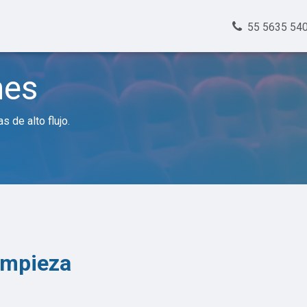
Clientes
Nosotros
Trabajos
Contacto
55 5635 54
nes
 de alto flujo.
impieza