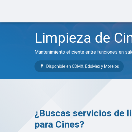
Ir al contenido
Inicio
Servicios
Limpieza de Ci
Mantenimiento eficiente entre funciones en salas
Disponible en
CDMX
,
EdoMex
y
Morelos
¿Buscas servicios de l
para Cines?