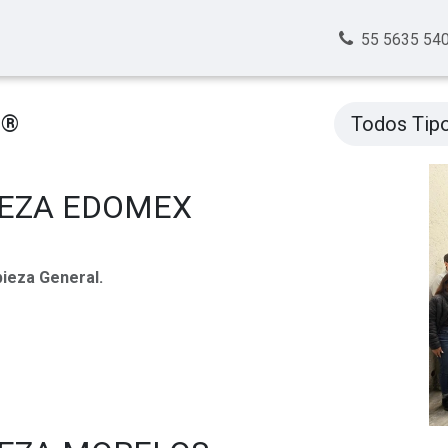
ntes
Nosotros
Trabajos
Contacto
55 5635 54
p®
Todos Tip
IEZA EDOMEX
ieza General.