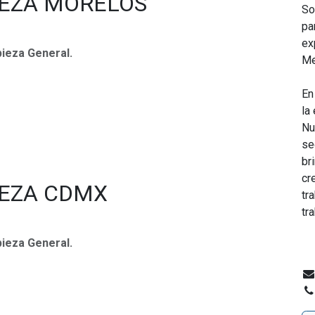
IEZA MORELOS
So
pa
ex
ieza General.
Me
En
la
Nu
se
br
cr
IEZA CDMX
tr
tr
ieza General.