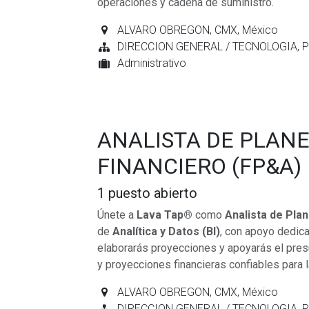
operaciones y cadena de suministro.
ALVARO OBREGON
,
CMX
,
México
DIRECCION GENERAL / TECNOLOGIA, 
Administrativo
ANALISTA DE PLANE
FINANCIERO (FP&A)
1
puesto abierto
Únete a
Lava Tap®
como
Analista de Pla
de
Analítica y Datos (BI)
, con apoyo dedic
elaborarás proyecciones y apoyarás el presu
y proyecciones financieras confiables para 
ALVARO OBREGON
,
CMX
,
México
DIRECCION GENERAL / TECNOLOGIA, 